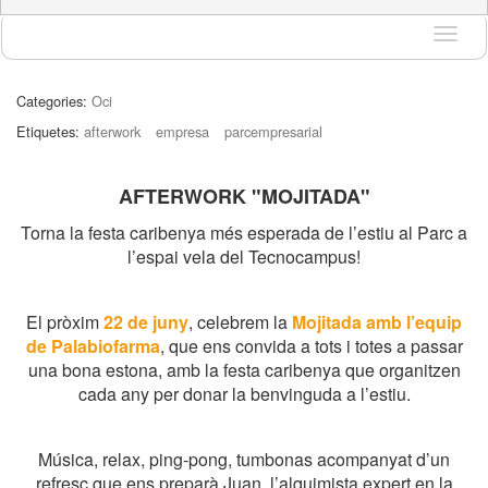
Idioma
Categories:
Oci
Etiquetes:
afterwork
empresa
parcempresarial
AFTERWORK "MOJITADA"
Torna la festa caribenya més esperada de l’estiu al Parc a
l’espai vela del Tecnocampus!
El pròxim
22 de juny
, celebrem la
Mojitada amb l’equip
de Palabiofarma
, que ens convida a tots i totes a passar
una bona estona, amb la festa caribenya que organitzen
cada any per donar la benvinguda a l’estiu.
Música, relax, ping-pong, tumbonas acompanyat d’un
refresc que ens preparà Juan, l’alquimista expert en la