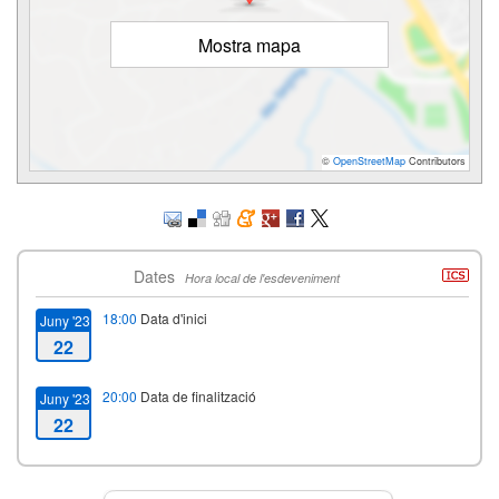
Mostra mapa
©
OpenStreetMap
Contributors
Dates
Hora local de l'esdeveniment
18:00
Data d'inici
Juny '23
22
20:00
Data de finalització
Juny '23
22