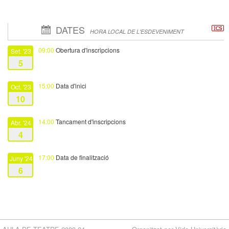
DATES
HORA LOCAL DE L'ESDEVENIMENT
09:00
Obertura d'inscripcions
Set. '23
5
15:00
Data d'inici
Oct. '23
10
14:00
Tancament d'inscripcions
Abr. '24
4
17:00
Data de finalització
Juny '24
6