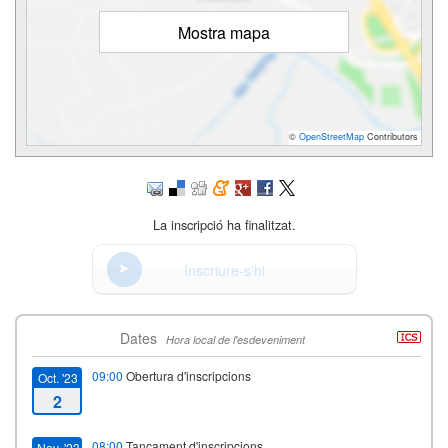
Mostra mapa
©
OpenStreetMap
Contributors
La inscripció ha finalitzat.
Inscriure-s'hi
Dates
Hora local de l'esdeveniment
09:00
Obertura d'inscripcions
Oct. '23
2
08:00
Tancament d'inscripcions
Nov. '23