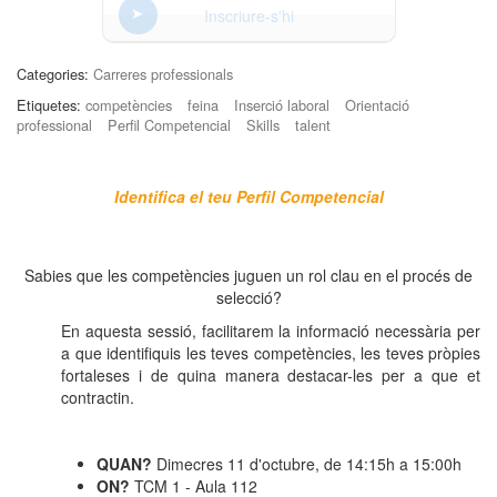
Inscriure-s'hi
Categories:
Carreres professionals
Etiquetes:
competències
feina
Inserció laboral
Orientació
professional
Perfil Competencial
Skills
talent
Identifica el teu Perfil Competencial
Sabies que les competències juguen un rol clau en el procés de
selecció?
En aquesta sessió, facilitarem la informació necessària per
a que identifiquis les teves competències, les teves pròpies
fortaleses i de quina manera destacar-les per a que et
contractin.
QUAN?
Dimecres 11 d'octubre, de 14:15h a 15:00h
ON?
TCM 1 - Aula 112