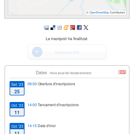
©
OpenStreetMap
Contributors
La inscripció ha finalitzat.
Inscriure-s'hi
Dates
Hora local de l'esdeveniment
09:00
Obertura d'inscripcions
Set. '23
25
14:00
Tancament d'inscripcions
Oct. '23
11
14:15
Data d'inici
Oct. '23
11