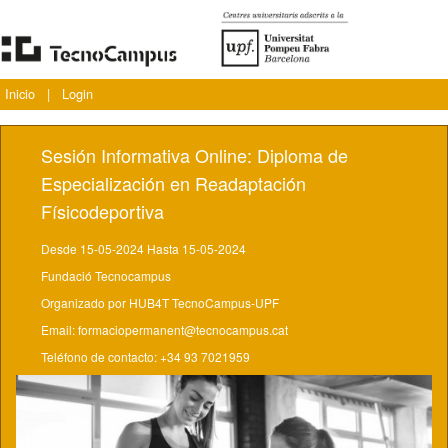
Inicio
|
Login
Sesión Informativa Online: Diploma de
Especialización en Readaptación
Físicodeportiva
Desde 15-05-2024 Hasta 15-05-2024
Fundació Tecnocampus
Organizado por HUB4T TecnoCampus-UPF
Email: formaciopermanent@tecnocampus.cat
Teléfono de contacto: +34 93 7021959