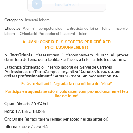
Inscriure-s'hi
Categories:
Inserció laboral
Etiquetes:
Alumni
competències
Entrevista de feina
feina
Inserció
laboral
Orientació Professional i Laboral
talent
ALUMNI: CONEIX ELS SECRETS PER CRÉIXER
PROFESSIONALMENT!
A
TecnOrienta
, t'assessorem i t'acompanyem durant el procés
de millora de feina per a facilitar-te l'accés a la feina dels teus somnis.
La tècnica d’orientació i inserció laboral del Servei de Carreres
Professionals de TecnoCampus, organitza “
Coneix els secrets per
créixer professionalment!
” el dia 30 d'Abril en modalitat online.
Estàs treballant i t'agradaria una millora de feina?
Participa en aquesta sessió si vols saber com promocionar en el teu
lloc de feina!
Quan:
Dimarts 30 d'Abril
Hora:
17:15h a 18:00h
On:
Online (et facilitarem l'enllaç per accedir el dia anterior)
Idioma:
Català / Castellà