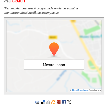
Preu:
GRATUÏT
*
Per anul·lar una sessió programada envia un e-mail a
orientacioprofessional@tecnocampus.cat
Mostra mapa
©
OpenStreetMap
Contributors