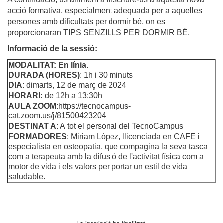
acció formativa, especialment adequada per a aquelles
persones amb dificultats per dormir bé, on es
proporcionaran TIPS SENZILLS PER DORMIR BÉ.
Informació de la sessió:
MODALITAT: En línia.
DURADA (HORES)
: 1h i 30 minuts
DIA
: dimarts, 12 de març de 2024
HORARI:
de
12h a 13:30h
AULA ZOOM
:https://tecnocampus-
cat.zoom.us/j/81500423204
DESTINAT A
: A
tot el personal del TecnoCampus
FORMADORES
:
Miriam López, llicenciada en CAFE i
especialista en osteopatia, que compagina la seva tasca
com a terapeuta amb la difusió de l'activitat física com a
motor de vida i els valors per portar un estil de vida
saludable.
La inscripció ha finalitzat.