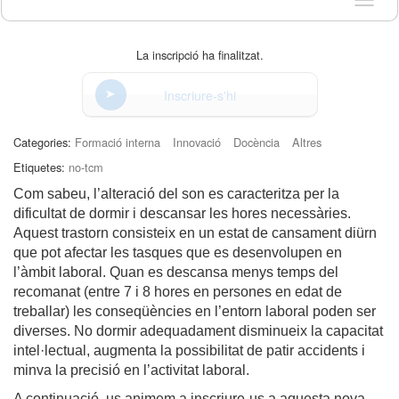
Idioma
La inscripció ha finalitzat.
Inscriure-s'hi
Categories:
Formació interna
Innovació
Docència
Altres
Etiquetes:
no-tcm
Com sabeu, l’alteració del son es caracteritza per la
dificultat de dormir i descansar les hores necessàries.
Aquest trastorn consisteix en un estat de cansament diürn
que pot afectar les tasques que es desenvolupen en
l’àmbit laboral. Quan es descansa menys temps del
recomanat (entre 7 i 8 hores en persones en edat de
treballar) les conseqüències en l’entorn laboral poden ser
diverses. No dormir adequadament disminueix la capacitat
intel·lectual, augmenta la possibilitat de patir accidents i
minva la precisió en l’activitat laboral.
A continuació, us animem a inscriure-us a aquesta nova