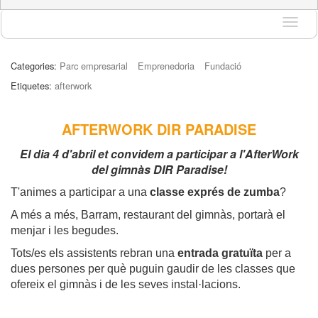
Idioma
Categories:
Parc empresarial
Emprenedoria
Fundació
Etiquetes:
afterwork
AFTERWORK DIR PARADISE
El dia 4 d'abril et convidem a participar a l'AfterWork
del gimnàs DIR Paradise!
T'animes a participar a una
classe exprés de zumba
?
A més a més, Barram, restaurant del gimnàs, portarà el
menjar i les begudes.
Tots/es els assistents rebran una
entrada gratuïta
per a
dues persones per què puguin gaudir de les classes que
ofereix el gimnàs i de les seves instal·lacions.