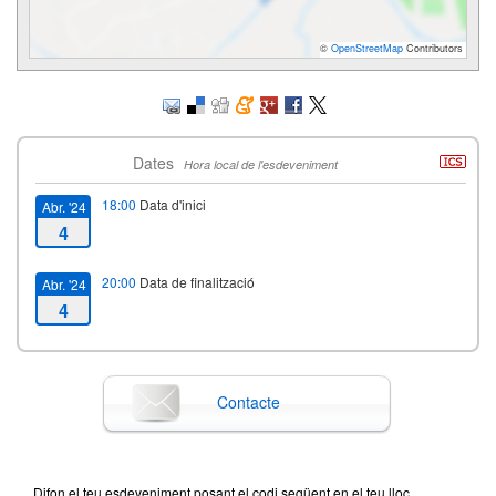
©
OpenStreetMap
Contributors
Dates
Hora local de l'esdeveniment
18:00
Data d'inici
Abr. '24
4
20:00
Data de finalització
Abr. '24
4
Contacte
Difon el teu esdeveniment posant el codi següent en el teu lloc