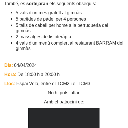
També, es
sortejaran
els següents obsequis:
5 vals d'un mes gratuït al gimnàs
5 partides de pàdel per 4 persones
5 talls de cabell per home a la perruqueria del
gimnàs
2 massatges de fisioteràpia
4 vals d'un menú complert al restaurant BARRAM del
gimnàs
Dia:
04/04/2024
Hora:
De 18:00 h a 20:00 h
Lloc:
Espai Vela, entre el TCM2 i el TCM3
No hi pots faltar!
Amb el patrocini de: