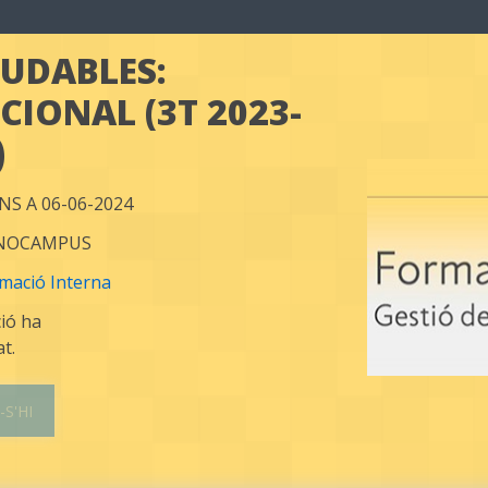
UDABLES: 
IONAL (3T 2023-
)
INS A 06-06-2024
CNOCAMPUS
mació Interna
ció ha
at.
-S'HI