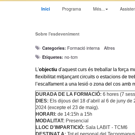
Inici
Programa
Més...
Assiste
Sobre l'esdeveniment
Categories:
Formació interna
Altres
Etiquetes:
no-tcm
L'
objectiu
d'aquest curs és treballar la força mu
flexibilitat mitjançant circuits o estacions de t
l’escalfament a una lesió o zona del cos amb m
DURADA DE LA FORMACIÓ:
6 hores (7 sess
DIES:
Els dijous del 18 d’abril al 6 de juny de 
2024 (excepte el 23 de maig).
HORARI:
de 14:15h a 15h
MODALITAT:
Presencial
LLOC D'IMPARTICIÓ:
Sala LABIT - TCM6
DESTINAT A:
Tot el personal del Tecnomapus