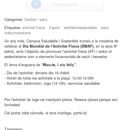
Inscriure-s'hi
Categories:
Sanitat i salut
Etiquetes:
actiivtat física
Esport
estildevidasaludable
salut
vidauniversitaria
Un any més, Campus Saludable i Sostenible s'uneix a la iniciativa de
celebrar el
, en la seva 8ª
Dia Mundial de l’Activitat Física (DMAF)
edició, amb l’objectiu de promoure l’activitat física (AF) i reduir el
sedentarisme com a elements fonamentals de salut i benestar.
El lema d’enguany és
“Mou-te, i viu feliç”.
- Dia de l'activitat: dimarts dia 16 d'abril
- Horari de totes les activitats a la plaça: 12:00-15:00h
- Activitats: bàdminton, ioga (14-15h), esmorzar saludable
Per l'activitat de ioga cal inscripció prèvia. Reseva places perquè són
limitades!
Cal portar roba còmoda, si tens màrfega, porta-la!
T'esperem!