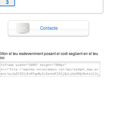
3
Contacte
Difon el teu esdeveniment posant el codi següent en el teu
lloc