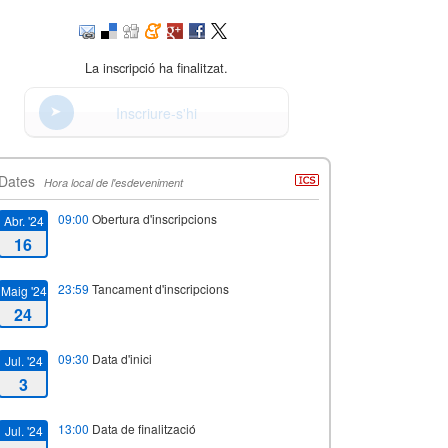
La inscripció ha finalitzat.
Inscriure-s'hi
Dates
Hora local de l'esdeveniment
09:00
Obertura d'inscripcions
Abr. '24
16
23:59
Tancament d'inscripcions
Maig '24
24
09:30
Data d'inici
Jul. '24
3
13:00
Data de finalització
Jul. '24