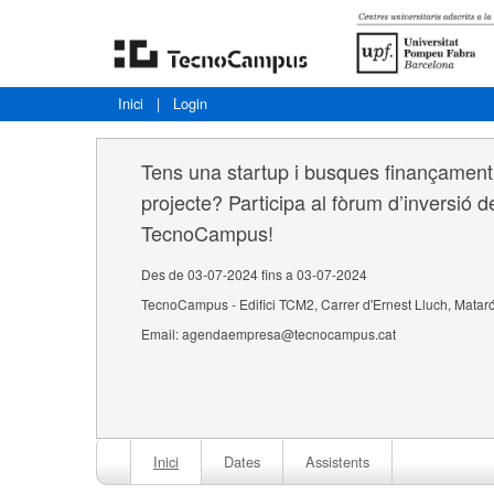
Inici
|
Login
Tens una startup i busques finançament 
projecte? Participa al fòrum d’inversió 
TecnoCampus!
Des de 03-07-2024 fins a 03-07-2024
TecnoCampus - Edifici TCM2, Carrer d'Ernest Lluch, Matar
Email: agendaempresa@tecnocampus.cat
Inici
Dates
Assistents