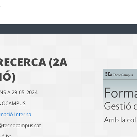
 RECERCA (2A
IÓ)
INS A 29-05-2024
CNOCAMPUS
mació Interna
a@tecnocampus.cat
ció ha