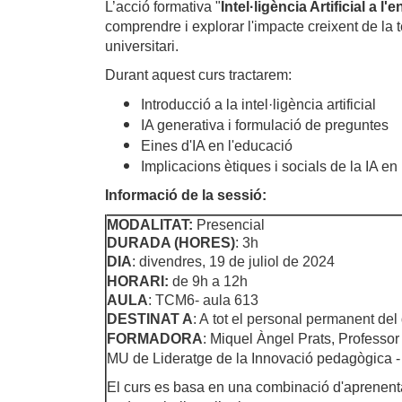
L’acció formativa "
Intel·ligència Artificial a
comprendre i explorar l'impacte creixent de la tec
universitari.
Durant aquest curs tractarem:
Introducció a la intel·ligència artificial
IA generativa i formulació de preguntes
Eines d'IA en l'educació
Implicacions ètiques i socials de la IA en
Informació de la sessió:
MODALITAT:
Presencial
DURADA (HORES)
: 3h
DIA
: divendres, 19 de juliol de 2024
HORARI:
de
9h a 12h
AULA
: TCM6- aula 613
DESTINAT A
: A
tot el personal permanent de
FORMADORA
:
Miquel Àngel Prats, Professor 
MU de Lideratge de la Innovació pedagògica - 
El curs es basa en una combinació d'aprenentatg