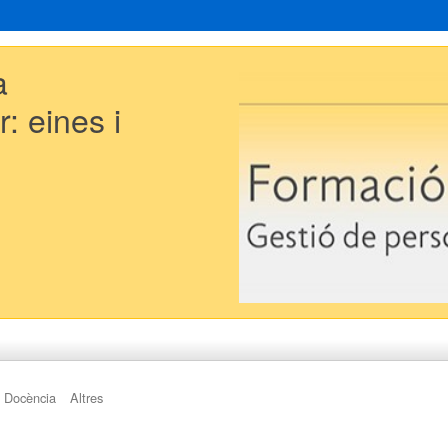
a 
: eines i 
Docència
Altres