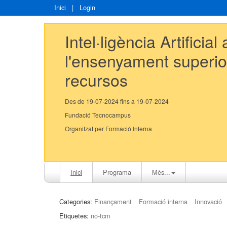
Inici
|
Login
Intel·ligència Artificial 
l'ensenyament superior
recursos
Des de 19-07-2024 fins a 19-07-2024
Fundació Tecnocampus
Organitzat per Formació Interna
Inici
Programa
Més...
Categories:
Finançament
Formació interna
Innovació
Etiquetes:
no-tcm