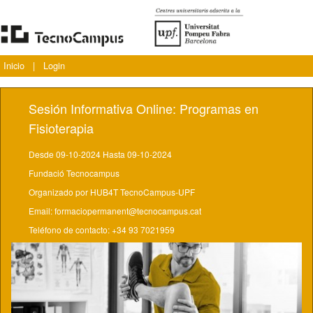
Inicio
|
Login
Sesión Informativa Online: Programas en
Fisioterapia
Desde 09-10-2024 Hasta 09-10-2024
Fundació Tecnocampus
Organizado por HUB4T TecnoCampus-UPF
Email: formaciopermanent@tecnocampus.cat
Teléfono de contacto: +34 93 7021959