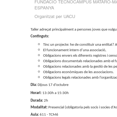
FUNDACIÓ TECNOCAMPUS MATARÓ-MA
ESPANYA
Organitzat per
UACU
Taller adreçat principalment a persones joves que vulgui
Continguts:
Tinc un projecte: he de constituir una entitat? 
El funcionament intern d’una associació,
Obligacions envers els diferents registres i cens
Obligacions documentals relacionades amb el fun
Obligacions relacionades amb la gestió de les p
Obligacions econòmiques de les associacions.
Obligacions legals relacionades amb l’organitzaci
Dia:
Dijous 17 d'octubre
Horari:
13:30h a 15:30h
Durada:
2h
Modalitat:
Presencial (obligatoria pels socis i socies d'A
Aula:
611 - TCM6