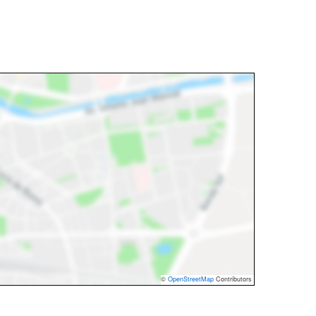
©
OpenStreetMap
Contributors