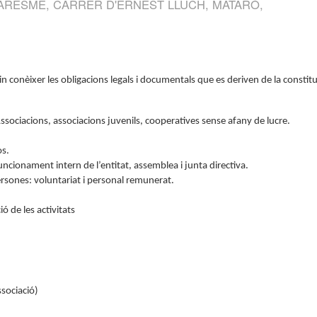
RESME, CARRER D'ERNEST LLUCH, MATARÓ,
n conèixer les obligacions legals i documentals que es deriven de la constitu
Associacions, associacions juvenils, cooperatives sense afany de lucre.
os.
cionament intern de l’entitat, assemblea i junta directiva.
ersones: voluntariat i personal remunerat.
ó de les activitats
ssociació)