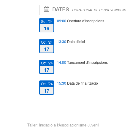
DATES
HORA LOCAL DE L'ESDEVENIMENT
09:00
Obertura d'inscripcions
Set. '24
16
13:30
Data d'inici
Oct. '24
17
14:00
Tancament d'inscripcions
Oct. '24
17
15:30
Data de finalització
Oct. '24
17
Taller: Iniciació a l'Associacionisme Juvenil