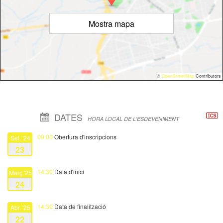
Mostra mapa
©
OpenStreetMap
Contributors
DATES
HORA LOCAL DE L'ESDEVENIMENT
09:00
Obertura d'inscripcions
Set. '24
23
14:30
Data d'inici
Març '25
24
14:30
Data de finalització
Abr. '25
22