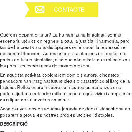
CONTACTE
Què ens depara el futur? La humanitat ha imaginat i somiat
escenaris utòpics on regnen la pau, la justícia i l'harmonia, però
també ha creat visions distòpiques on el caos, la repressió i el
descontrol dominen. Aquestes representacions no només ens
parlen de futurs hipotètics, sinó que són miralls que reflecteixen
les pors i les esperances del nostre present.
En aquesta activitat, explorarem com els autors, cineastes i
pensadors han imaginat futurs ideals o catastròfics al llarg de la
història. Reflexionarem sobre com aquestes narratives ens
poden ajudar a entendre millor el món en què vivim i a repensar
quin tipus de futur volem construir.
Acompanyeu-nos en aquesta jornada de debat i descoberta on
posarem a prova les nostres pròpies utopies i distopies.
DESCRIPCIÓ