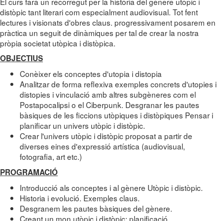
El curs farà un recorregut per la història del gènere utòpic i
distòpic tant literari com especialment audiovisual. Tot fent
lectures i visionats d'obres claus. progressivament posarem en
pràctica un seguit de dinàmiques per tal de crear la nostra
pròpia societat utòpica i distòpica.
OBJECTIUS
Conèixer els conceptes d'utopia i distopia
Analitzar de forma reflexiva exemples concrets d'utopies i
distopies i vinculació amb altres subgèneres com el
Postapocalipsi o el Ciberpunk. Desgranar les pautes
bàsiques de les ficcions utòpiques i distòpiques Pensar i
planificar un univers utòpic i distòpic.
Crear l'univers utòpic i distòpic proposat a partir de
diverses eines d'expressió artística (audiovisual,
fotografia, art etc.)
PROGRAMACIÓ
Introducció als conceptes i al gènere Utòpic i distòpic.
Historia i evolució. Exemples claus.
Desgranem les pautes bàsiques del gènere.
Creant un mon utòpic i distòpic: planificació.