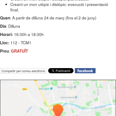
Creant un mon utòpic i distòpic: execució i presentació
final.
: A partir de dilluns 24 de març (fins el 2 de juny)
Quan
: Dilluns
Dia
16:30h a 18:30h
Horari:
112 - TCM1
Lloc:
:
Preu
GRATUÏT
Compartir per correu electrònic