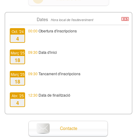
Dates
Hora local de l'esdeveniment
00:00
Obertura d'inscripcions
Oct. '24
4
09:30
Data d'inici
Març '25
18
09:30
Tancament d'inscripcions
Març '25
18
12:30
Data de finalització
Abr. '25
4
Contacte