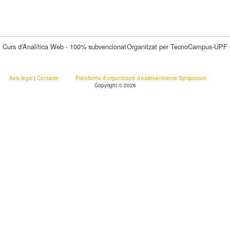
Curs d'Analítica Web - 100% subvencionat
Organitzat per TecnoCampus-UPF
Avís legal
|
Contacte
Plataforma d'organització d'esdeveniments Symposium
Copyright © 2026