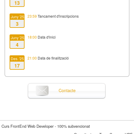
13
23:59
Tancament d'inscripcions
Juny '25
3
18:00
Data d'inici
Juny '25
4
21:00
Data de finalització
Des. '25
17
Contacte
Curs FrontEnd Web Developer - 100% subvencionat