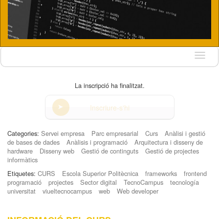
Idioma
La inscripció ha finalitzat.
Inscriure-s'hi
Categories:
Servei empresa
Parc empresarial
Curs
Anàlisi i gestió
de bases de dades
Anàlisis i programació
Arquitectura i disseny de
hardware
Disseny web
Gestió de continguts
Gestió de projectes
informàtics
Etiquetes:
CURS
Escola Superior Politècnica
frameworks
frontend
programació
projectes
Sector digital
TecnoCampus
tecnología
universitat
viueltecnocampus
web
Web developer