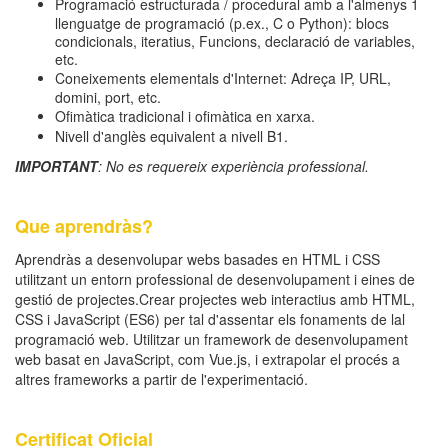
Programació estructurada / procedural amb a l'almenys 1
llenguatge de programació (p.ex., C o Python): blocs
condicionals, iteratius, Funcions, declaració de variables,
etc.
Coneixements elementals d'Internet: Adreça IP, URL,
domini, port, etc.
Ofimàtica tradicional i ofimàtica en xarxa.
Nivell d'anglès equivalent a nivell B1.
IMPORTANT
: No es requereix experiència professional.
Que aprendràs?
Aprendràs a desenvolupar webs basades en HTML i CSS
utilitzant un entorn professional de desenvolupament i eines de
gestió de projectes.Crear projectes web interactius amb HTML,
CSS i JavaScript (ES6) per tal d'assentar els fonaments de lal
programació web. Utilitzar un framework de desenvolupament
web basat en JavaScript, com Vue.js, i extrapolar el procés a
altres frameworks a partir de l'experimentació.
Certificat Oficial