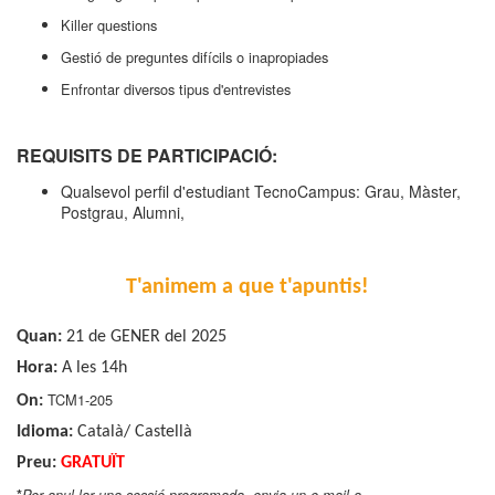
Killer questions
Gestió de preguntes difícils o inapropiades
Enfrontar diversos tipus d'entrevistes
REQUISITS DE PARTICIPACIÓ:
Qualsevol perfil d'estudiant TecnoCampus: Grau, Màster,
Postgrau, Alumni,
T'animem a que t'apuntis!
Quan:
21 de GENER del 2025
Hora:
A les 14h
TCM1-205
On:
Idioma:
Català/ Castellà
Preu:
GRATUÏT
*
Per anul·lar una sessió programada, envia un e-mail a