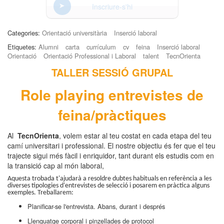
Inscriure-s'hi
Categories:
Orientació universitària
Inserció laboral
Etiquetes:
Alumni
carta
currículum
cv
feina
Inserció laboral
Orientació
Orientació Professional i Laboral
talent
TecnOrienta
TALLER SESSIÓ GRUPAL
Role playing entrevistes de
feina/pràctiques
Al
TecnOrienta
, volem estar al teu costat en cada etapa del teu
camí universitari i professional. El nostre objectiu és fer que el teu
trajecte sigui més fàcil i enriquidor, tant durant els estudis com en
la transició cap al món laboral,
Aquesta trobada t'ajudarà a resoldre dubtes habituals en referència a les
diverses tipologies d'entrevistes de selecció i posarem en pràctica alguns
exemples. Treballarem:
Planificar-se l'entrevista. Abans, durant i després
Llenguatge corporal i pinzellades de protocol