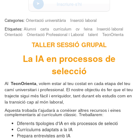
Inscriure-s'hi
Categories:
Orientació universitària
Inserció laboral
Etiquetes:
Alumni
carta
currículum
cv
feina
Inserció laboral
Orientació
Orientació Professional i Laboral
talent
TecnOrienta
TALLER SESSIÓ GRUPAL
La IA en processos de
selecció
Al
TecnOrienta
, volem estar al teu costat en cada etapa del teu
camí universitari i professional. El nostre objectiu és fer que el teu
trajecte sigui més fàcil i enriquidor, tant durant els estudis com en
la transició cap al món laboral,
Aquesta trobada t'ajudarà a conèixer altres recursos i eines
complementaris al currículum clàssic. Treballarem:
Diferents tipologies d'IA en els processos de seleció
Currículums adaptats a la IA
Prepara entrevistes amb IA