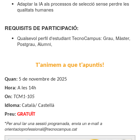
Adaptar la IA als processos de selecció sense perdre les
qualitats humanes
REQUISITS DE PARTICIPACIÓ:
Qualsevol perfil d'estudiant TecnoCampus: Grau, Màster,
Postgrau, Alumni,
T'animem a que t'apuntis!
Quan:
5
de novembre de 2025
Hora:
A les 14h
On:
TCM1-105
Idioma:
Català/ Castellà
Preu:
GRATUÏT
*
Per anul·lar una sessió programada, envia un e-mail a
orientacioprofessional@tecnocampus.cat