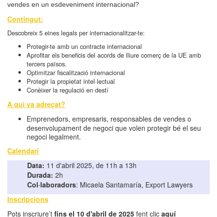
vendes en un esdeveniment internacional?
Contingut:
Descobreix 5 eines legals per internacionalitzar-te:
Protegir-te amb un contracte internacional
Aprofitar els beneficis del acords de lliure comerç de la UE amb
tercers països.
Optimitzar fiscalització internacional
Protegir la propietat intel·lectual
Conèixer la regulació en destí
A qui va adreçat?
Emprenedors, empresaris, responsables de vendes o
desenvolupament de negoci que volen protegir bé el seu
negoci legalment.
Calendari
Data:
11 d'abril 2025, de 11h a 13h
Durada:
2h
Col·laboradors
: Micaela Santamaría, Export Lawyers
Inscripcions
Pots inscriure’t
fins el 10 d'abril de 2025
fent clic
aquí