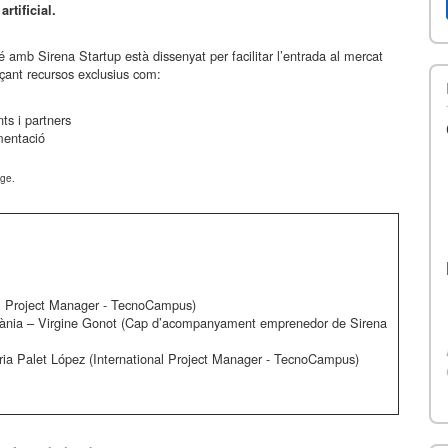
rtificial.
mb Sirena Startup està dissenyat per facilitar l’entrada al mercat
ant recursos exclusius com:
ts i partners
umentació
tge.
al Project Manager - TecnoCampus)
itània – Virgine Gonot (Cap d’acompanyament emprenedor de Sirena
Maria Palet López (International Project Manager - TecnoCampus)