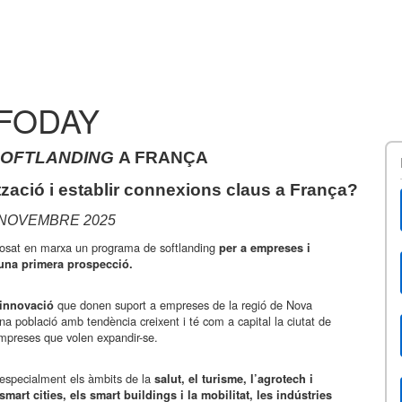
NFODAY
SOFTLANDING
A FRANÇA
ització i establir connexions claus a França?
 NOVEMBRE 2025
posat en marxa un programa de softlanding
per a empreses i
 una primera prospecció.
que donen suport a empreses de la regió de Nova
’innovació
 població amb tendència creixent i té com a capital la ciutat de
empreses que volen expandir-se.
 especialment els àmbits de la
salut, el turisme, l’agrotech i
smart cities, els smart buildings i la mobilitat, les indústries