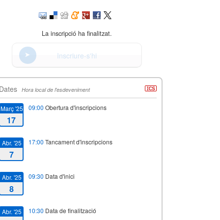
La inscripció ha finalitzat.
Inscriure-s'hi
Dates
Hora local de l'esdeveniment
09:00
Obertura d'inscripcions
Març '25
17
17:00
Tancament d'inscripcions
Abr. '25
7
09:30
Data d'inici
Abr. '25
8
10:30
Data de finalització
Abr. '25