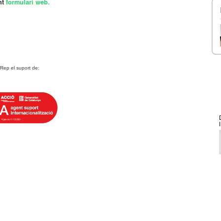
nt
formulari web.
Rep el suport de: