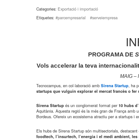
Categories:
Exportació i importació
Etiquetes:
#parcempresarial
#serveiempresa
I
PROGRAMA DE
Vols accelerar la teva internacional
MAIG –
Tecnocampus, en col·laboració amb
, ha 
Sirena Startup
startups que vulguin explorar el mercat francès o fer
és un conglomerat format per
Sirena Startup
10 hubs d
Aquitània. Aquesta regió és la més gran de França amb una
Bordeus. Ofereix un ecosistema atractiu per a startups i 
Els hubs de Sirena Startup són multisectorials, destacant
foodtech, l’insurtech, l’energia i el medi ambient, les 