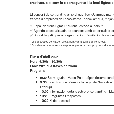
creatives, així com la ciberseguretat i la intel·ligència a
El conveni de softlanding amb el que TecnoCampus manté a
francés d’empreses de l’ecosistema TecnoCampus, mitjanç
✅ Espai de treball gratuït durant l’estada al país **
✅ Agenda personalitzada de reunions amb potencials clien
✅ Suport logístic per a l’organització i tramitació de doc
* Les despeses de viatge i allotjament van a càrrec de l’empresa.
* Es seleccionaran màxim 2 empreses per fer aquest programa d’aterra
Dia: 8 d’abril 2025
Hora: 9:30h – 10:30h
Lloc: Virtual a través de zoom
Programa:
Benvinguda - Maria Palet López (Internation
9:30
Incentius que presenta la regió de Nova Aqu
9:35
Startup)
Informació i detalls sobre el softlanding - 
10:00
Preguntes i respostes
10:20
Fi de la sessió
10:30