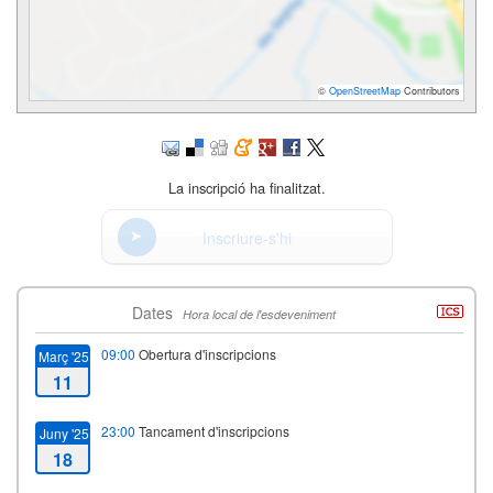
©
OpenStreetMap
Contributors
La inscripció ha finalitzat.
Inscriure-s'hi
Dates
Hora local de l'esdeveniment
09:00
Obertura d'inscripcions
Març '25
11
23:00
Tancament d'inscripcions
Juny '25
18