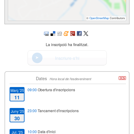
©
OpenStreetMap
Contributors
La inscripció ha finalitzat.
Inscriure-s'hi
Dates
Hora local de l'esdeveniment
09:00
Obertura d'inscripcions
Març '25
11
23:00
Tancament d'inscripcions
Juny '25
30
10:00
Data d'inici
Jul. '25