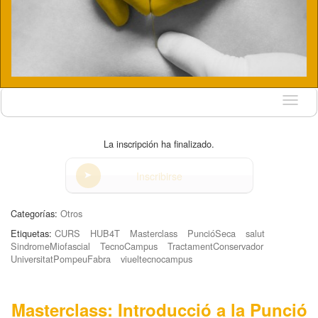
Idioma
La inscripción ha finalizado.
Inscribirse
Categorías:
Otros
Etiquetas:
CURS
HUB4T
Masterclass
PuncióSeca
salut
SindromeMiofascial
TecnoCampus
TractamentConservador
UniversitatPompeuFabra
viueltecnocampus
Masterclass: Introducció a la Punció