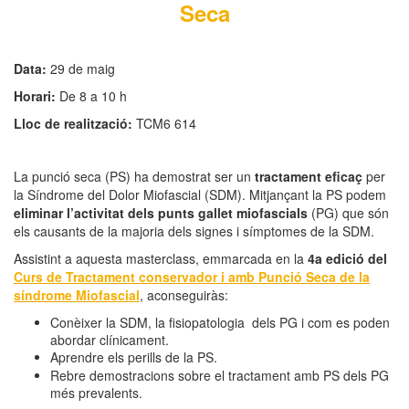
Seca
Data:
29 de maig
Horari:
De 8 a 10 h
Lloc de realització:
TCM6 614
La punció seca (PS) ha demostrat ser un
tractament eficaç
per
la Síndrome del Dolor Miofascial (SDM). Mitjançant la PS podem
eliminar l’activitat dels punts gallet miofascials
(PG) que són
els causants de la majoria dels signes i símptomes de la SDM.
Assistint a aquesta masterclass, emmarcada en la
4a edició del
Curs de Tractament conservador i amb Punció Seca de la
síndrome Miofascial
, aconseguiràs:
Conèixer la SDM, la fisiopatologia dels PG i com es poden
abordar clínicament.
Aprendre els perills de la PS.
Rebre demostracions sobre el tractament amb PS dels PG
més prevalents.