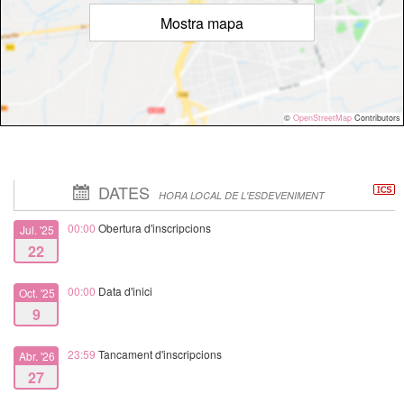
Mostra mapa
©
OpenStreetMap
Contributors
DATES
HORA LOCAL DE L'ESDEVENIMENT
00:00
Obertura d'inscripcions
Jul. '25
22
00:00
Data d'inici
Oct. '25
9
23:59
Tancament d'inscripcions
Abr. '26
27