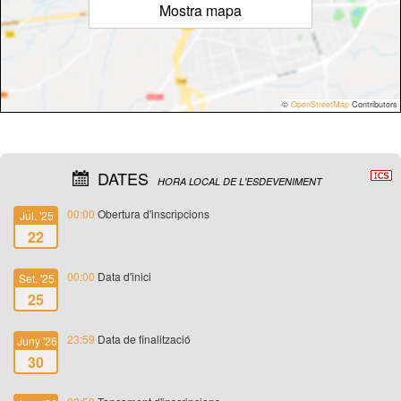
Mostra mapa
©
OpenStreetMap
Contributors
DATES
HORA LOCAL DE L'ESDEVENIMENT
00:00
Obertura d'inscripcions
Jul. '25
22
00:00
Data d'inici
Set. '25
25
23:59
Data de finalització
Juny '26
30