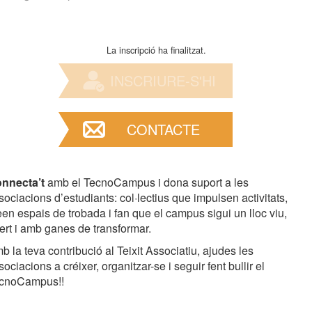
La inscripció ha finalitzat.
INSCRIURE-S'HI
CONTACTE
nnecta’t
amb el TecnoCampus i dona suport a les
sociacions d’estudiants: col·lectius que impulsen activitats,
een espais de trobada i fan que el campus sigui un lloc viu,
ert i amb ganes de transformar.
b la teva contribució al Teixit Associatiu, ajudes les
sociacions a créixer, organitzar-se i seguir fent bullir el
cnoCampus!!