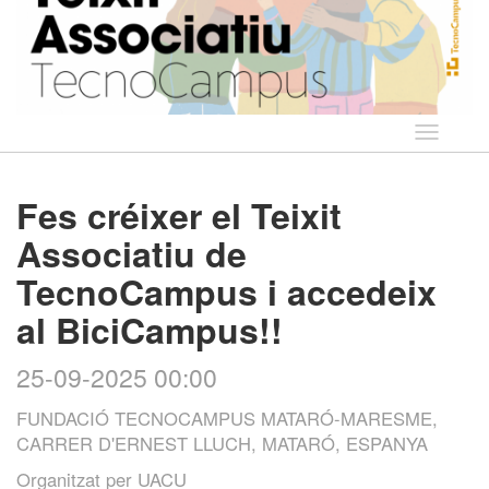
Idioma
Fes créixer el Teixit
Associatiu de
TecnoCampus i accedeix
al BiciCampus!!
25-09-2025 00:00
FUNDACIÓ TECNOCAMPUS MATARÓ-MARESME,
CARRER D'ERNEST LLUCH, MATARÓ, ESPANYA
Organitzat per
UACU