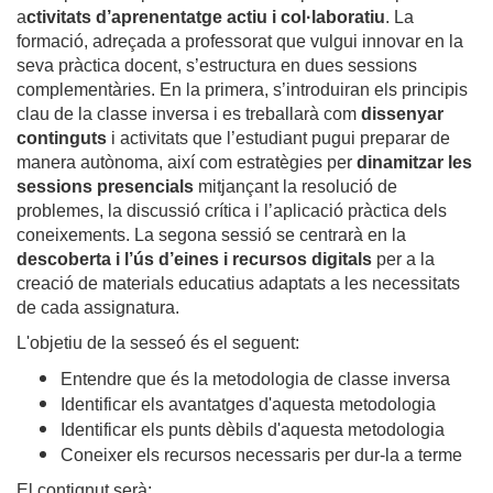
a
ctivitats d’aprenentatge actiu i col·laboratiu
. La
formació, adreçada a professorat que vulgui innovar en la
seva pràctica docent, s’estructura en dues sessions
complementàries. En la primera, s’introduiran els principis
clau de la classe inversa i es treballarà com
dissenyar
continguts
i activitats que l’estudiant pugui preparar de
manera autònoma, així com estratègies per
dinamitzar les
sessions presencials
mitjançant la resolució de
problemes, la discussió crítica i l’aplicació pràctica dels
coneixements. La segona sessió se centrarà en la
descoberta i l’ús d’eines i recursos digitals
per a la
creació de materials educatius adaptats a les necessitats
de cada assignatura.
L'objetiu de la sesseó és el seguent:
Entendre que és la metodologia de classe inversa
Identificar els avantatges d'aquesta metodologia
Identificar els punts dèbils d'aquesta metodologia
Coneixer els recursos necessaris per dur-la a terme
El contignut serà: