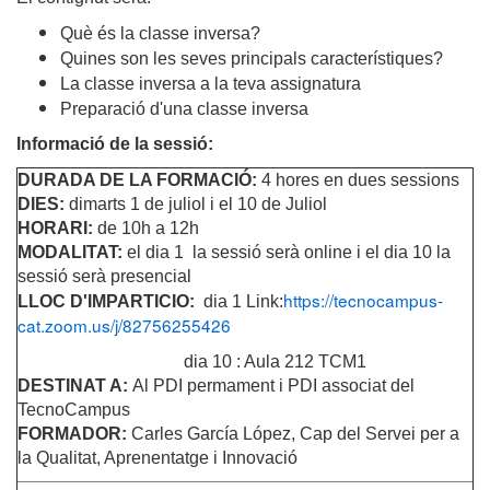
Què és la classe inversa?
Quines son les seves principals característiques?
La classe inversa a la teva assignatura
Preparació d'una classe inversa
Informació de la sessió:
DURADA DE LA FORMACIÓ:
4 hores en dues sessions
DIES:
dimarts 1 de juliol i el 10 de Juliol
HORARI:
de 10h a 12h
MODALITAT:
el dia 1 la sessió serà online i el dia 10 la
sessió serà presencial
https://tecnocampus-
LLOC D'IMPARTICIO:
dia 1 Link:
cat.zoom.us/j/82756255426
dia 10 : Aula 212 TCM1
DESTINAT A:
Al PDI permament i PDI associat del
TecnoCampus
FORMADOR:
Carles García López, Cap del Servei per a
la Qualitat, Aprenentatge i Innovació