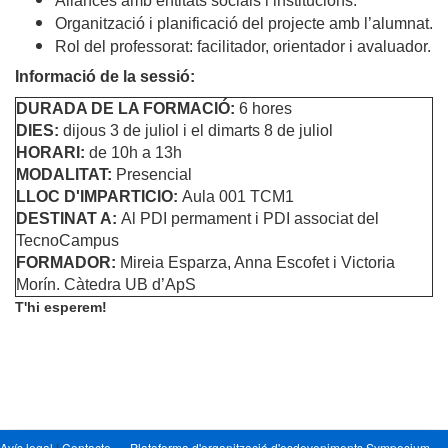
Aliances amb entitats socials i institucions.
Organització i planificació del projecte amb l’alumnat.
Rol del professorat: facilitador, orientador i avaluador.
Informació de la sessió:
DURADA DE LA FORMACIÓ:
6 hores
DIES:
dijous 3 de juliol i el dimarts 8 de juliol
HORARI:
de 10h a 13h
MODALITAT:
Presencial
LLOC D'IMPARTICIO:
Aula 001 TCM1
DESTINAT A:
Al PDI permament i PDI associat del
TecnoCampus
FORMADOR:
Mireia Esparza, Anna Escofet i Victoria
Morín. Càtedra UB d’ApS
T'hi esperem!
Avís legal
|
Contacte
Plataforma d'organització d'esdeveniments Symposium