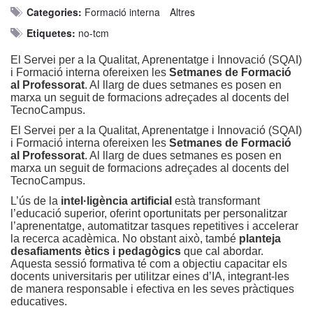
Categories:
Formació interna
Altres
Etiquetes:
no-tcm
El Servei per a la Qualitat, Aprenentatge i Innovació (SQAI)
i Formació interna ofereixen les
Setmanes de Formació
al Professorat
. Al llarg de dues setmanes es posen en
marxa un seguit de formacions adreçades al docents del
TecnoCampus.
El Servei per a la Qualitat, Aprenentatge i Innovació (SQAI)
i Formació interna ofereixen les
Setmanes de Formació
al Professorat
. Al llarg de dues setmanes es posen en
marxa un seguit de formacions adreçades al docents del
TecnoCampus.
L’ús de la
intel·ligència artificial
està transformant
l’educació superior, oferint oportunitats per personalitzar
l’aprenentatge, automatitzar tasques repetitives i accelerar
la recerca acadèmica. No obstant això, també
planteja
desafiaments ètics i pedagògics
que cal abordar.
Aquesta sessió formativa té com a objectiu capacitar els
docents universitaris per utilitzar eines d’IA, integrant-les
de manera responsable i efectiva en les seves pràctiques
educatives.