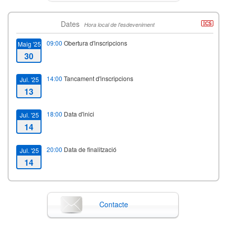
Dates
Hora local de l'esdeveniment
09:00
Obertura d'inscripcions
Maig '25
30
14:00
Tancament d'inscripcions
Jul. '25
13
18:00
Data d'inici
Jul. '25
14
20:00
Data de finalització
Jul. '25
14
Contacte