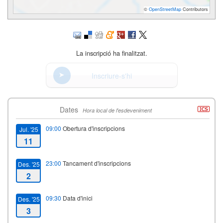
©
OpenStreetMap
Contributors
La inscripció ha finalitzat.
Inscriure-s'hi
Dates
Hora local de l'esdeveniment
09:00
Obertura d'inscripcions
Jul. '25
11
23:00
Tancament d'inscripcions
Des. '25
2
09:30
Data d'inici
Des. '25
3