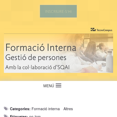
INSCRIURE-S'HI
MENÚ
Idioma
Categories:
Formació interna
Altres
Etiquetes:
no-tcm