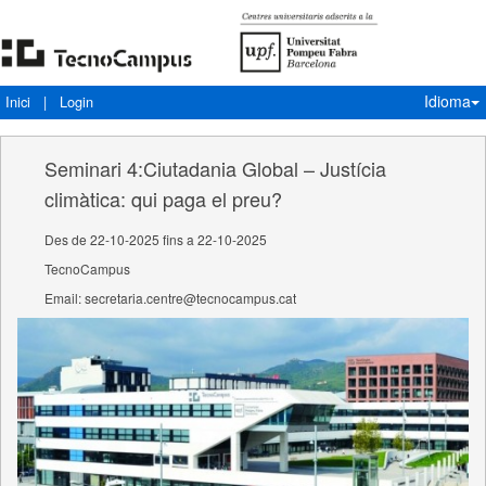
Idioma
Inici
|
Login
Seminari 4:Ciutadania Global – Justícia
climàtica: qui paga el preu?
Des de 22-10-2025 fins a 22-10-2025
TecnoCampus
Email: secretaria.centre@tecnocampus.cat