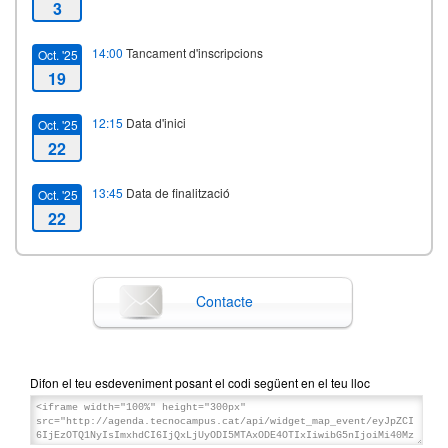
3
14:00
Tancament d'inscripcions
Oct. '25
19
12:15
Data d'inici
Oct. '25
22
13:45
Data de finalització
Oct. '25
22
Contacte
Difon el teu esdeveniment posant el codi següent en el teu lloc