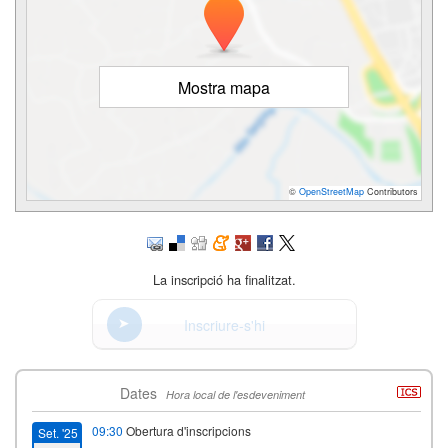
Mostra mapa
©
OpenStreetMap
Contributors
La inscripció ha finalitzat.
Inscriure-s'hi
Dates
Hora local de l'esdeveniment
09:30
Obertura d'inscripcions
Set. '25