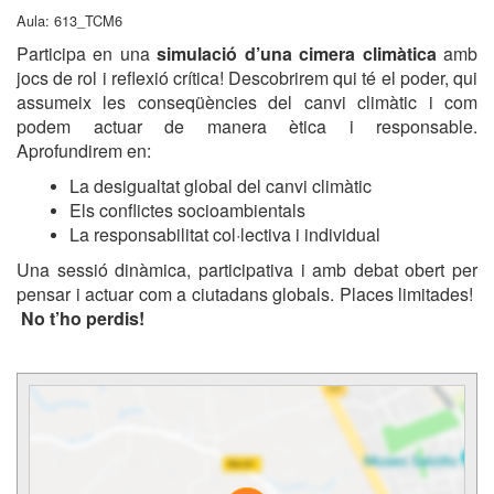
Aula: 613_TCM6
Participa en una
simulació d’una cimera climàtica
amb
jocs de rol i reflexió crítica! Descobrirem qui té el poder, qui
assumeix les conseqüències del canvi climàtic i com
podem actuar de manera ètica i responsable.
Aprofundirem en:
La desigualtat global del canvi climàtic
Els conflictes socioambientals
La responsabilitat col·lectiva i individual
Una sessió dinàmica, participativa i amb debat obert per
pensar i actuar com a ciutadans globals. Places limitades!
No t’ho perdis!