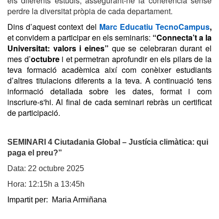
els diferents estudis, assegurant-ne la coherència sense
perdre la diversitat pròpia de cada departament.
Dins d’aquest context del
Marc Educatiu TecnoCampus
,
et convidem a participar en els seminaris:
“Connecta’t a la
Universitat: valors i eines”
que se celebraran durant el
mes d’
octubre
i et permetran aprofundir en els pilars de la
teva formació acadèmica així com conèixer estudiants
d’altres titulacions diferents a la teva. A continuació tens
informació detallada sobre les dates, format i com
inscriure-s'hi.
Al final de cada seminari rebràs un certificat
de participació.
SEMINARI 4
Ciutadania Global – Justícia climàtica: qui
paga el preu?”
Data: 22 octubre 2025
Hora: 12:15h a 13:45h
Impartit per: Maria Armiñana