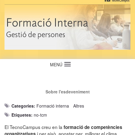
MENÚ
Idioma
Sobre l'esdeveniment
Categories:
Formació interna
Altres
Etiquetes:
no-tcm
El TecnoCampus creu en la
formació de competències
i per això apostar per millorar el clima
organitzatives