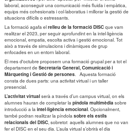
laboral, aconseguir una comunicació més fluida i empàtica,
equips més cohesionats i col·laboratius i millorar la gestió de
situacions difícils o estressants.
La formació agafa el
que vam
relleu de la formació DISC
realitzar el 2023, per seguir aprofundint en la intel·ligència
emocional, empatia, escolta activa i gestió emocional. Tot
això a través de simulacions i dinàmiques de grup
enfocades en un entorn laboral.
El mes d'octubre proposem una formació grupal per a tot el
departament de
Secretaria General, Comunicació i
. Aquesta formació
Màrqueting i Gestió de persones
consta de dues parts: una activitat virtual i un taller
presencial.
serà a través d’un campus virtual, on els
L’activitat virtual
alumnes hauran de completar la
sobre
píndola multimèdia
introducció a la
. Opcionalment,
intel·ligència emocional
també podran realitzar la píndola
sobre els estils
, sobretot aquells alumnes que no van
relacionals del DISC
fer el DISC en el seu dia. L’aula virtual s’obrirà el dia