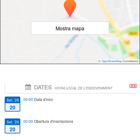
Mostra mapa
©
OpenStreetMap
Contributors
DATES
HORA LOCAL DE L'ESDEVENIMENT
00:00
Data d'inici
Set. '26
20
00:00
Obertura d'inscripcions
Set. '26
20