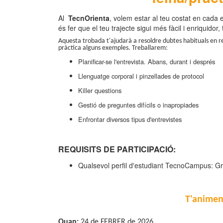
Al
TecnOrienta
, volem estar al teu costat en cada e
és fer que el teu trajecte sigui més fàcil i enriquidor
Aquesta trobada t'ajudarà a resoldre dubtes habituals en ref
pràctica alguns exemples. Treballarem:
Planificar-se l'entrevista. Abans, durant i després
Llenguatge corporal i pinzellades de protocol
Killer questions
Gestió de preguntes difícils o inapropiades
Enfrontar diversos tipus d'entrevistes
REQUISITS DE PARTICIPACIÓ:
Qualsevol perfil d'estudiant TecnoCampus: Gr
T'animem
Quan:
24 de FEBRER de 2026