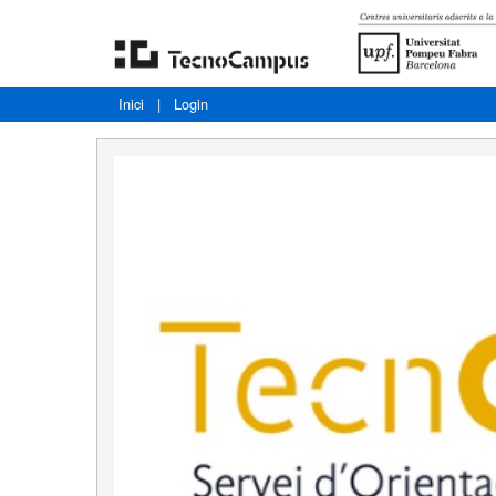
Inici
|
Login