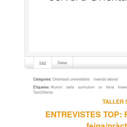
Inici
Dates
Categories:
Orientació universitària
Inserció laboral
Etiquetes:
Alumni
carta
currículum
cv
feina
Inser
TecnOrienta
TALLER 
ENTREVISTES TOP: Ro
feina/pràc