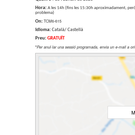
Hora:
A les 14h (fins les 15:30h aproximadament, però
problema)
TCM6-615
On:
Idioma:
Català/ Castellà
Preu:
GRATUÏT
*
Per anul·lar una sessió programada, envia un e-mail a 
M