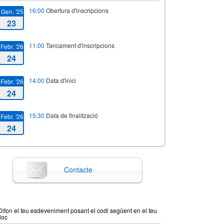
16:00
Obertura d'inscripcions
Gen. '25
23
11:00
Tancament d'inscripcions
Febr. '26
24
14:00
Data d'inici
Febr. '26
24
15:30
Data de finalització
Febr. '26
24
Contacte
Difon el teu esdeveniment posant el codi següent en el teu
lloc