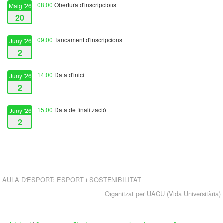
08:00
Obertura d'inscripcions
Maig '26
20
09:00
Tancament d'inscripcions
Juny '26
2
14:00
Data d'inici
Juny '26
2
15:00
Data de finalització
Juny '26
2
AULA D'ESPORT: ESPORT i SOSTENIBILITAT
Organitzat per UACU (Vida Universitària)