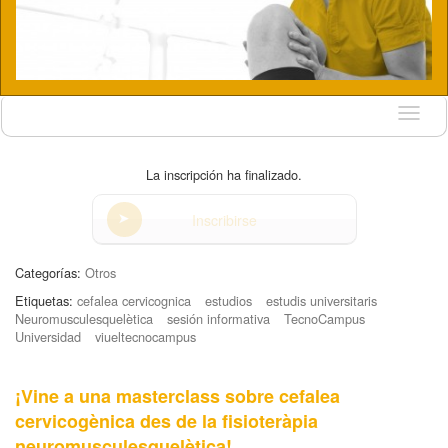
Idioma
La inscripción ha finalizado.
Inscribirse
Categorías:
Otros
Etiquetas:
cefalea cervicognica
estudios
estudis universitaris
Neuromusculesquelètica
sesión informativa
TecnoCampus
Universidad
viueltecnocampus
¡Vine a una masterclass sobre cefalea
cervicogènica des de la fisioteràpia
neuromusculesquelètica!