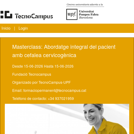
Inicio
|
Login
Masterclass: Abordatge integral del pacient
amb cefalea cervicogènica
Desde 15-06-2026 Hasta 15-06-2026
Fundació Tecnocampus
Organizado por TecnoCampus-UPF
Email: formaciopermanent@tecnocampus.cat
Teléfono de contacto: +34 937021959