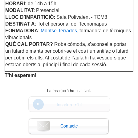
HORARI:
de 14h a 15h
MODALITAT:
Presencial
LLOC D'IMPARTICIÓ:
Sala Polivalent - TCM3
DESTINAT A:
Tot el personal del Tecnomapus
FORMADORA
:
Montse Terrades
, formadora de tècniques
vibracionals
QUÈ CAL PORTAR?
Roba còmoda, s’aconsella portar
un fulard o manta per cobrir-se el cos i un antifaç o fulard
per cobrir els ulls. Al costat de l’aula hi ha vestidors que
estaran oberts al principi i final de cada sessió.
T'hi esperem!
La inscripció ha finalitzat.
Inscriure-s'hi
Contacte