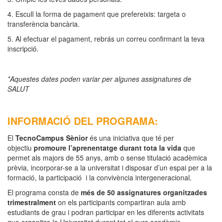
4. Escull la forma de pagament que prefereixis: targeta o
transferència bancària.
5. Al efectuar el pagament, rebrás un correu confirmant la teva
inscripció.
*Aquestes dates poden variar per algunes assignatures de
SALUT
INFORMACIÓ DEL PROGRAMA:
El
TecnoCampus Sènior
és una iniciativa que té per
objectiu
promoure l’aprenentatge durant tota la vida
que
permet als majors de 55 anys, amb o sense titulació acadèmica
prèvia, incorporar-se a la universitat i disposar d’un espai per a la
formació, la participació i la convivència intergeneracional.
El programa consta de
més de 50 assignatures organitzades
trimestralment
on els participants compartiran aula amb
estudiants de grau i podran participar en les diferents activitats
que organitza la Universitat durant tot el curs acadèmic.