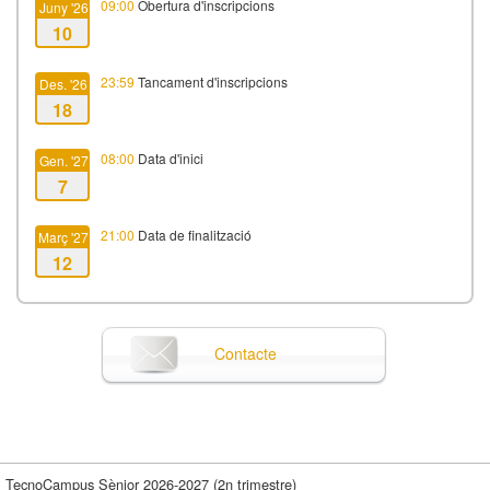
09:00
Obertura d'inscripcions
Juny '26
10
23:59
Tancament d'inscripcions
Des. '26
18
08:00
Data d'inici
Gen. '27
7
21:00
Data de finalització
Març '27
12
Contacte
TecnoCampus Sènior 2026-2027 (2n trimestre)