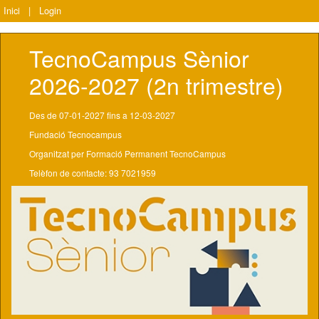
Inici
|
Login
TecnoCampus Sènior 
2026-2027 (2n trimestre)
Des de 07-01-2027 fins a 12-03-2027
Fundació Tecnocampus
Organitzat per Formació Permanent TecnoCampus
Telèfon de contacte: 93 7021959