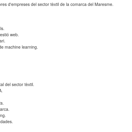
adores d'empreses del sector tèxtil de la comarca del Maresme.
ls.
gestió web.
ri.
de machine learning.
l del sector tèxtil.
A.
s.
arca.
ing.
e dades.