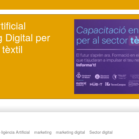
ificial 
 Digital per 
tèxtil
·ligència Artificial
marketing
marketing digital
Sector digital