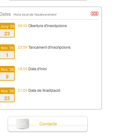
Dates
Hora local de l'esdeveniment
08:00
Obertura d'inscripcions
Juny '26
23
23:59
Tancament d'inscripcions
Nov. '26
1
18:00
Data d'inici
Nov. '26
9
21:00
Data de finalització
Nov. '26
23
Contacte