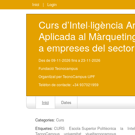
Inici
|
Login
Curs d’Intel·ligència Art
Aplicada al Màrqueting
a empreses del sector 
Des de 09-11-2026 fins a 23-11-2026
Fundació Tecnocampus
Organitzat per TecnoCampus-UPF
Telèfon de contacte: +34 937021959
Inici
Dates
Categories:
Curs
Etiquetes:
CURS
Escola Superior Politècnica
ia
Intel
TecnoCampus
universitat
viueltecnocampus