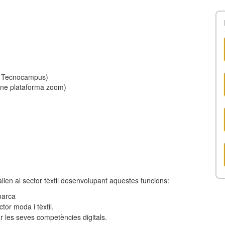
es Tecnocampus)
line plataforma zoom)
llen al sector tèxtil desenvolupant aquestes funcions:
marca
tor moda i tèxtil.
ar les seves competències digitals.