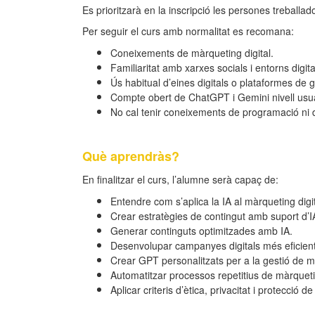
Es prioritzarà en la inscripció les persones treball
Per seguir el curs amb normalitat es recomana:
Coneixements de màrqueting digital.
Familiaritat amb xarxes socials i entorns digita
Ús habitual d’eines digitals o plataformes de 
Compte obert de ChatGPT i Gemini nivell usua
No cal tenir coneixements de programació ni 
Què aprendràs?
En finalitzar el curs, l’alumne serà capaç de:
Entendre com s’aplica la IA al màrqueting digita
Crear estratègies de contingut amb suport d’I
Generar continguts optimitzades amb IA.
Desenvolupar campanyes digitals més eficient
Crear GPT personalitzats per a la gestió de m
Automatitzar processos repetitius de màrquet
Aplicar criteris d’ètica, privacitat i protecció d