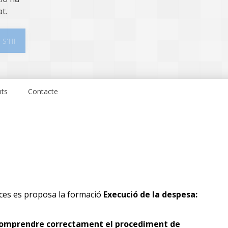
at.
-S'HI
nts
Contacte
nces es proposa la formació
Execució de la despesa:
 comprendre correctament el procediment de