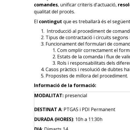
comandes
, unificar criteris d'actuació,
resol
qualitat del procés.
El
contingut
que es treballarà és el següen
Introducció al procediment de comande
Tipus de contractació i circuits segons 
Funcionament del formulari de coman
Com omplir correctament el formu
Estats de la comanda i flux de vali
Rols i responsabilitats dels difere
Casos pràctics i resolució de dubtes ha
Propostes de millora del procediment.
I
nformació de la formació:
MODALITAT:
presencial
DESTINAT A
: PTGAS i PDI Permanent
DURADA (HORES)
: 10h a 11:30h
DIA
: Dimarts 14