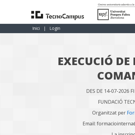
Inici
|
Login
EXECUCIÓ DE 
COMA
DES DE 14-07-2026 F
FUNDACIÓ TE
Organitzat per
For
Email: formaciointern
La inscrip