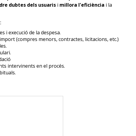
dre dubtes dels usuaris
i
millora l'eficiència
i la
t:
s i execució de la despesa.
import (compres menors, contractes, licitacions, etc.)
des.
lari.
dació
nts intervinents en el procés.
bituals.