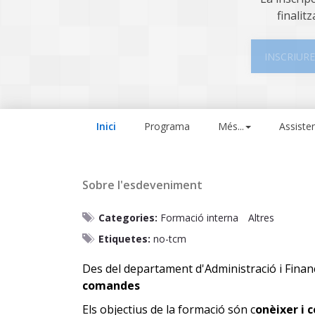
finalitz
INSCRIURE
Inici
Programa
Més...
Assiste
Sobre l'esdeveniment
Categories:
Formació interna
Altres
Etiquetes:
no-tcm
Des del departament d'Administració i Fina
comandes
Els objectius de la formació són c
onèixer i