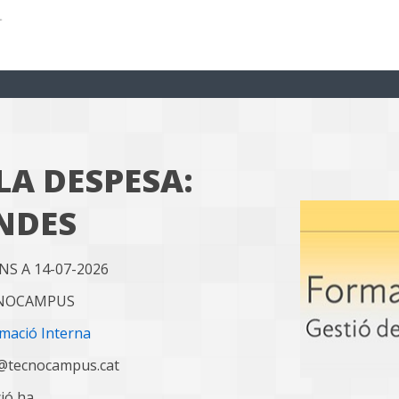
LA DESPESA:
NDES
INS A 14-07-2026
CNOCAMPUS
mació Interna
a@tecnocampus.cat
ció ha