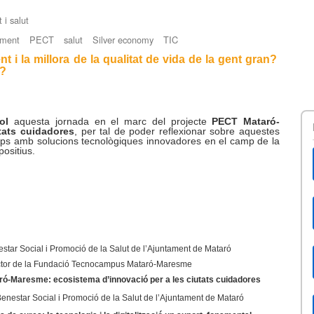
 i salut
iment
PECT
salut
Silver economy
TIC
nt i la millora de la qualitat de vida de la gent gran?
a?
iol
aquesta jornada en el marc del projecte
PECT Mataró-
tats cuidadores
, per tal de poder reflexionar sobre aquestes
-ups amb solucions tecnològiques innovadores en el camp de la
positius.
star Social i Promoció de la Salut de l’Ajuntament de Mataró
ector de la Fundació Tecnocampus Mataró-Maresme
me: ecosistema d’innovació per a les ciutats cuidadores
Benestar Social i Promoció de la Salut de l’Ajuntament de Mataró