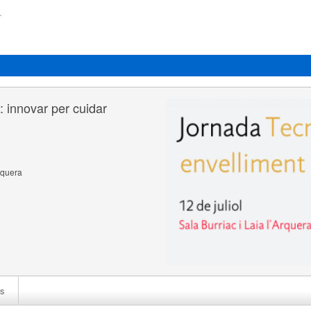
: innovar per cuidar
rquera
s