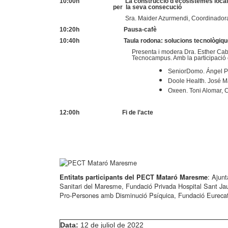
10:00h La construcció d'ecosistemes locals de cu
per la seva consecució
Sra. Maider Azurmendi, Coordinadora 
10:20h Pausa-cafè
10:40h Taula rodona: solucions tecnològiques inn
Presenta i modera Dra. Esther Cabr
Tecnocampus. Amb la participació d
SeniorDomo. Ángel P
Doole Health. José M
Oxeen. Toni Alomar, 
12:00h Fi de l’acte
: Ajun
Entitats participants del PECT Mataró Maresme
Sanitari del Maresme, Fundació Privada Hospital Sant J
Pro‐Persones amb Disminució Psíquica, Fundació Eurecat
Data:
12 de juliol de 2022