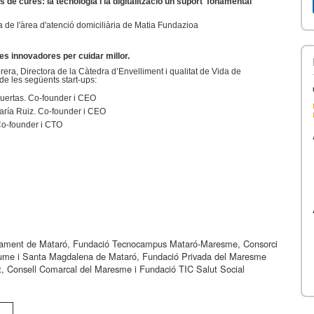
res: la tecnologia i la digitalització un suport fonamental
de l'àrea d'atenció domiciliària de Matia Fundazioa
ovadores per cuidar millor.
era, Directora de la Càtedra d’Envelliment i qualitat de Vida de
e les següents start-ups:
uertas.
Co-founder i CEO
aría Ruiz.
Co-founder i CEO
Co-founder i CTO
tament de Mataró, Fundació Tecnocampus Mataró-Maresme, Consorci
aume i Santa Magdalena de Mataró, Fundació Privada del Maresme
, Consell Comarcal del Maresme i Fundació TIC Salut Social