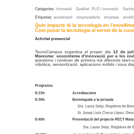
Categories:
Innovació
Qualitat, R+D i innovació
Sanitat
Etiquetes:
acceleració
emprenedoria
empresa
envell
Quin impacte té la tecnologia en l’envellime
Com posar la tecnologia al servei de la cur
Activitat presencial
TecnoCampus organitza el proper dia
12 de jul
Maresme: ecosistema d'innovació per a les ciu
qüestions i conèixer de primera mà diferents start
robòtica, sensorització, aplicacions mòbils i nous dis
Programa:
9:15h Acreditacions
9:30h Benvinguda a la jornada
Sra. Laura Seijo, Regidora de Bene
Sr. Josep Lluís Checa López, Dir
9:40h Presentació del projecte PECT Mataró-Mares
Sra. Laura Seijo, Regidora de 