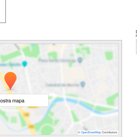
ostra mapa
©
OpenStreetMap
Contributors