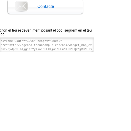
Contacte
Difon el teu esdeveniment posant el codi següent en el teu
lloc