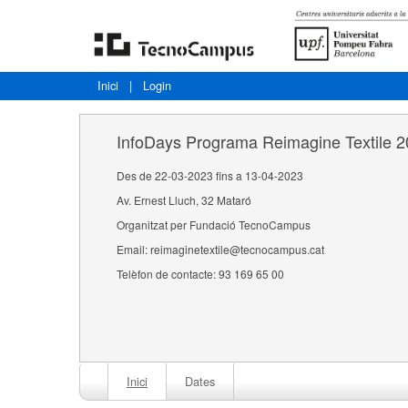
Inici
|
Login
InfoDays Programa Reimagine Textile 
Des de 22-03-2023 fins a 13-04-2023
Av. Ernest Lluch, 32 Mataró
Organitzat per Fundació TecnoCampus
Email: reimaginetextile@tecnocampus.cat
Telèfon de contacte: 93 169 65 00
Inici
Dates