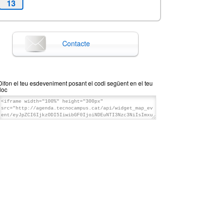
13
Contacte
Difon el teu esdeveniment posant el codi següent en el teu
lloc