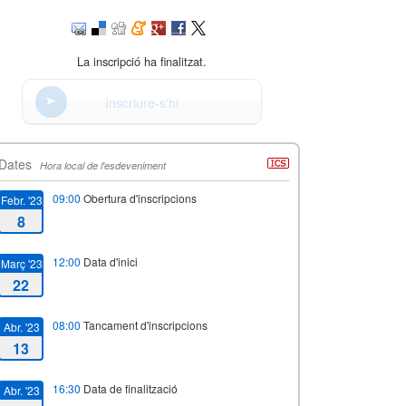
La inscripció ha finalitzat.
Inscriure-s'hi
Dates
Hora local de l'esdeveniment
09:00
Obertura d'inscripcions
Febr. '23
8
12:00
Data d'inici
Març '23
22
08:00
Tancament d'inscripcions
Abr. '23
13
16:30
Data de finalització
Abr. '23