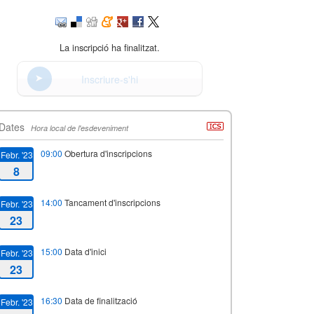
La inscripció ha finalitzat.
Inscriure-s'hi
Dates
Hora local de l'esdeveniment
09:00
Obertura d'inscripcions
Febr. '23
8
14:00
Tancament d'inscripcions
Febr. '23
23
15:00
Data d'inici
Febr. '23
23
16:30
Data de finalització
Febr. '23