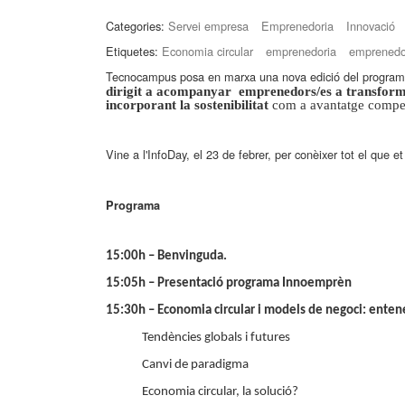
Categories:
Servei empresa
Emprenedoria
Innovació
Etiquetes:
Economia circular
emprenedoria
emprenedo
Tecnocampus posa en marxa una nova edició del progra
dirigit a acompanyar emprenedors/es a transform
incorporant la sostenibilitat
com a avantatge competi
Vine a l'InfoDay, el 23 de febrer, per conèixer tot el que e
Programa
15:00h – Benvinguda.
15:05h – Presentació programa Innoemprèn
15:30h – Economia circular i models de negoci: entene
Tendències globals i futures
Canvi de paradigma
Economia circular, la solució?