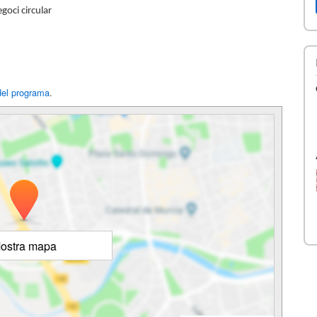
goci circular
el programa
.
ostra mapa