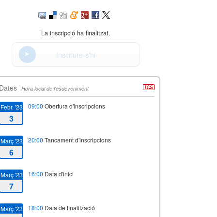
La inscripció ha finalitzat.
Inscriure-s'hi
Dates
Hora local de l'esdeveniment
09:00
Obertura d'inscripcions
Febr. '23
3
20:00
Tancament d'inscripcions
Març '23
6
16:00
Data d'inici
Març '23
7
18:00
Data de finalització
Març '23