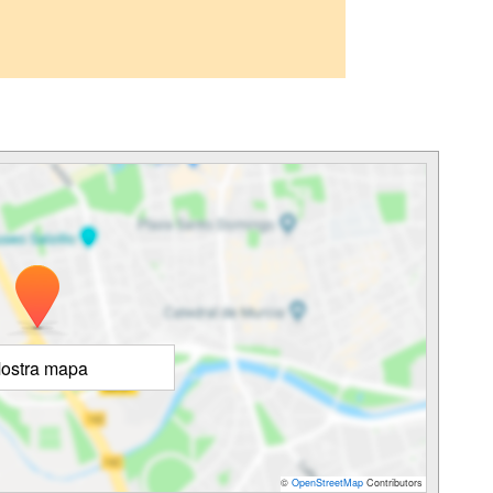
ostra mapa
©
OpenStreetMap
Contributors