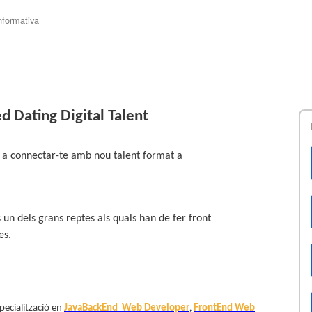
nformativa
?
ed Dating Digital Talent
a connectar-te amb nou talent format a
 un dels grans reptes als quals han de fer front
es.
pecialització en
JavaBackEnd Web Developer
FrontEnd Web
,