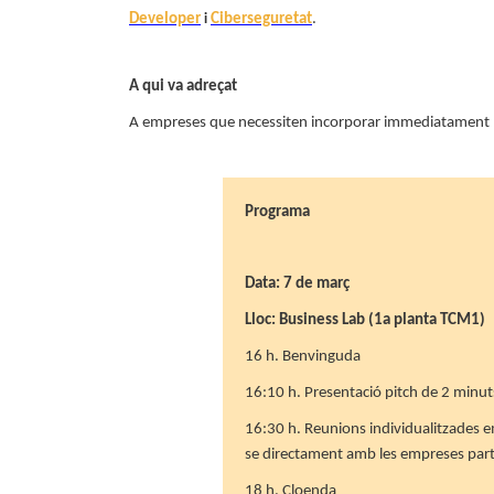
Developer
Ciberseguretat
.
i
A qui va adreçat
A empreses que necessiten incorporar immediatament
Programa
Data: 7 de març
Lloc: Business Lab (1a planta TCM1)
16 h. Benvinguda
16:10 h. Presentació pitch de 2 minut
16:30 h. Reunions individualitzades e
se directament amb les empreses partic
18 h. Cloenda