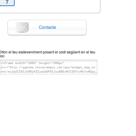
7
Contacte
Difon el teu esdeveniment posant el codi següent en el teu
lloc