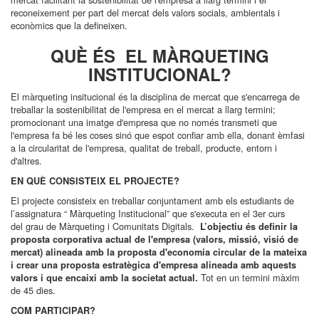
reconeixement per part del mercat dels valors socials, ambientals i
econòmics que la defineixen.
QUÈ ÉS EL MÀRQUETING
INSTITUCIONAL?
El màrqueting insitucional és la disciplina de mercat que s'encarrega de
treballar la sostenibilitat de l'empresa en el mercat a llarg termini;
promocionant una imatge d'empresa que no només transmeti que
l'empresa fa bé les coses sinó que espot confiar amb ella, donant èmfasi
a la circularitat de l'empresa, qualitat de treball, producte, entorn i
d'altres.
EN QUÈ CONSISTEIX EL PROJECTE?
El projecte consisteix en treballar conjuntament amb els estudiants de
l’assignatura “ Màrqueting Institucional” que s'executa en el 3er curs
del grau de Màrqueting i Comunitats Digitals.
L’objectiu és definir la
proposta corporativa actual de l'empresa (valors, missió, visió de
mercat) alineada amb la proposta d'economia circular de la mateixa
i crear una proposta estratègica d'empresa alineada amb aquests
Tot en un termini màxim
valors i que encaixi amb la societat actual.
de 45 dies.
COM PARTICIPAR?