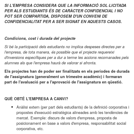
SI L'EMPRESA CONSIDERA QUE LA INFORMACIÓ SOL·LICITADA
PER ALS ESTUDIANTS ÉS DE CARÀCTER CONFIDENCIAL I NO
POT SER COMPARTIDA,
DISPOSEM D'UN CONVENI DE
CONFIDENCIALITAT PER A SER SIGNAT EN AQUESTS CASOS.
Condicions, cost i durada del projecte
Si bé la participació dels estudiants no implica despeses directes per a
l'empresa, de tota manera, és possible que el projecte requereixi
d'inversions específiques per a dur a terme les accions recomanades pels
alumnes als que l'empresa haurà de valorar si afronta.
Els projectes han de poder ser finalitzats en els períodes de durada
de l'assignatura (generalment un trimestre acadèmic) i formaran
part de l'avaluació per a l'aprovació de l'assignatura en qüestió.
QUÈ OBTÉ L'EMPRESA A CANVI?
Anàlisi extern (per part dels estudiants) de la definició corporativa i
propostes d'execució estratègica alineades amb les tendències de
mercat. Exemple: discurs de valors d'empresa, proposta de
posicionament en base a valors d'empresa, responsabilitat social
corporativa, etc.