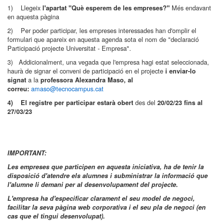
1) Llegeix
Més endavant
l'apartat "Què esperem de les empreses?"
en aquesta pàgina
2) Per poder participar, les empreses interessades han d'omplir el
formulari que apareix en aquesta agenda sota el nom de "declaració
Participació projecte Universitat - Empresa".
3) Addicionalment, una vegada que l'empresa hagi estat seleccionada,
haurà de signar el conveni de participació en el projecte
i enviar-lo
a la
signat
professora
Alexandra Maso
, al
amaso@tecnocampus.cat
correu:
des del
4)
El registre per participar estarà obert
20/02/23 fins al
27/03/23
IMPORTANT:
Les empreses que participen en aquesta iniciativa,
ha de tenir la
disposició d'atendre els alumnes i subministrar la informació que
l'alumne li demani per al desenvolupament del projecte
.
L'empresa ha d'especificar clarament el seu model de negoci,
facilitar la seva pàgina web corporativa i el seu pla de negoci (en
cas que el tingui desenvolupat).