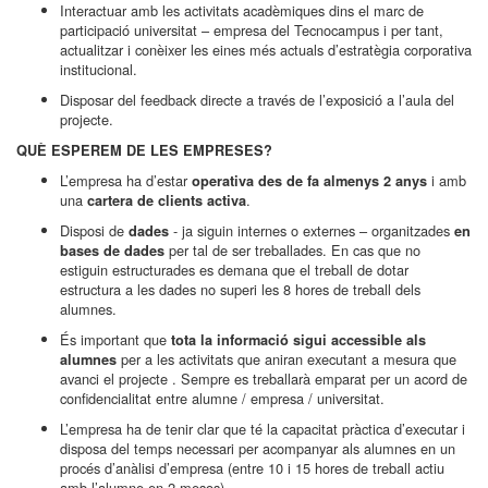
Interactuar amb les activitats acadèmiques dins el marc de
participació universitat – empresa del Tecnocampus i per tant,
actualitzar i conèixer les eines més actuals d’estratègia corporativa
institucional.
Disposar del feedback directe a través de l’exposició a l’aula del
projecte.
QUÈ ESPEREM DE LES EMPRESES?
L’empresa ha d’estar
i amb
operativa des de fa almenys 2 anys
una
.
cartera de clients activa
Disposi de
- ja siguin internes o externes – organitzades
dades
en
per tal de ser treballades. En cas que no
bases de dades
estiguin estructurades es demana que el treball de dotar
estructura a les dades no superi les 8 hores de treball dels
alumnes.
És important que
tota la informació sigui accessible als
per a les activitats que aniran executant a mesura que
alumnes
avanci el projecte . Sempre es treballarà emparat per un acord de
confidencialitat entre alumne / empresa / universitat.
L’empresa ha de tenir clar que té la capacitat pràctica d’executar i
disposa del temps necessari per acompanyar als alumnes en un
procés d’anàlisi d’empresa (entre 10 i 15 hores de treball actiu
amb l’alumne en 2 mesos).