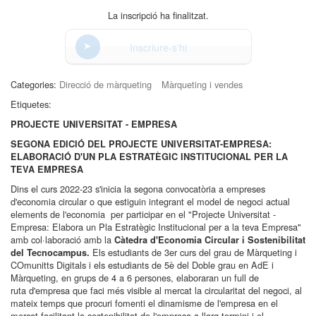
La inscripció ha finalitzat.
Inscriure-s'hi
Categories:
Direcció de màrqueting
Màrqueting i vendes
Etiquetes:
PROJECTE UNIVERSITAT - EMPRESA
SEGONA EDICIÓ DEL PROJECTE UNIVERSITAT-EMPRESA:
ELABORACIÓ D'UN PLA ESTRATÈGIC INSTITUCIONAL PER LA
TEVA EMPRESA
Dins el curs 2022-23 s'inicia la segona convocatòria a empreses
d'economia circular o que estiguin integrant el model de negoci actual
elements de l'economia per participar en el "Projecte Universitat -
Empresa: Elabora un Pla Estratègic Institucional per a la teva Empresa"
amb col·laboració amb la
Càtedra d'Economia Circular i Sostenibilitat
Els estudiants de 3er curs del grau de Màrqueting i
del Tecnocampus.
COmunitts Digitals i els estudiants de 5è del Doble grau en AdE i
Màrqueting, en grups de 4 a 6 persones, elaboraran un full de
ruta d'empresa que faci més visible al mercat la circularitat del negoci, al
mateix temps que procuri fomenti el dinamisme de l'empresa en el
mercat facilitant la sostenibilitat de l'empresa a llarg termini i el