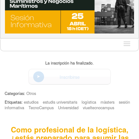
Idioma
La inscripción ha finalizado.
Inscribirse
Categorías:
Otros
Etiquetas:
estudios
estudis universitaris
logística
màsters
sesión
informativa
TecnoCampus
Universidad
viueltecnocampus
Como profesional de la logística,
¿estás preparado para asumir las