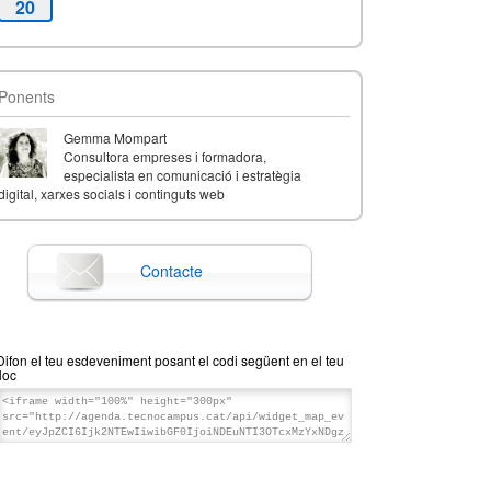
20
Ponents
Gemma Mompart
Consultora empreses i formadora,
especialista en comunicació i estratègia
digital, xarxes socials i continguts web
Contacte
Difon el teu esdeveniment posant el codi següent en el teu
lloc