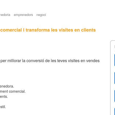
nedoria
emprenedors
negoci
comercial i transforma les visites en clients
er millorar la conversió de les teves visites en vendes
venedora.
ament comercial.
ients.
til.