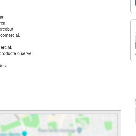
ar.
rca.
ercebut.
 comercial.
rcial.
producte o servei.
des.