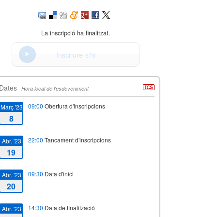
La inscripció ha finalitzat.
Inscriure-s'hi
Dates
Hora local de l'esdeveniment
09:00
Obertura d'inscripcions
Març '23
8
22:00
Tancament d'inscripcions
Abr. '23
19
09:30
Data d'inici
Abr. '23
20
14:30
Data de finalització
Abr. '23